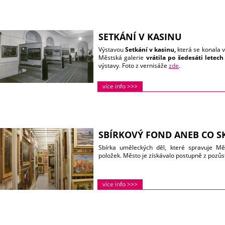
SETKÁNÍ V KASINU
Výstavou
Setkání v kasinu,
která se konala v
Městská galerie
vrátila po šedesáti letech
výstavy. Foto z vernisáže
zde
.
více info >>>
SBÍRKOVÝ FOND ANEB CO S
Sbírka uměleckých děl, které spravuje Mě
položek. Město je získávalo postupně z pozůs
více info >>>