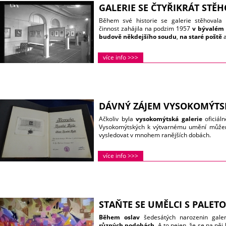
GALERIE SE ČTYŘIKRÁT STĚ
Během své historie se galerie stěhovala c
činnost zahájila na podzim 1957
v bývalém
budově někdejšího soudu
,
na staré poště
a
více info >>>
DÁVNÝ ZÁJEM VYSOKOMÝTS
Ačkoliv byla
vysokomýtská galerie
oficiál
Vysokomýtských k výtvarnému umění může
vysledovat v mnohem ranějších dobách.
více info >>>
STAŇTE SE UMĚLCI S PALETO
Během oslav
šedesátých narozenin gale
různých podobách
. A to nejen, že se na něj