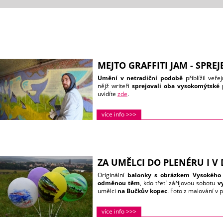
MEJTO GRAFFITI JAM - SPREJ
Umění v netradiční podobě
přiblížil veře
nějž writeři
sprejovali oba vysokomýtské
uvidíte
zde
.
více info >>>
ZA UMĚLCI DO PLENÉRU I V 
Originální
balonky s obrázkem Vysokého
odměnou těm
, kdo třetí zářijovou sobotu
v
umělci
na Bučkův kopec
. Foto z malování v 
více info >>>