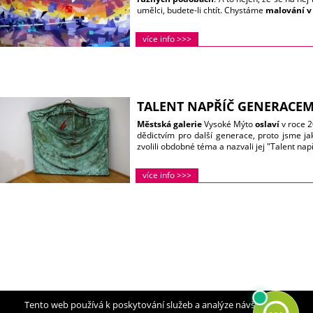
umělci, budete-li chtít. Chystáme
malování v
více info >>>
TALENT NAPŘÍČ GENERACEM
Městská galerie
Vysoké Mýto
oslaví
v roce 
dědictvím pro další generace, proto jsme jak
zvolili obdobné téma a nazvali jej "Talent na
více info >>>
Tento web používá k poskytování služeb a analýze návštěvnosti