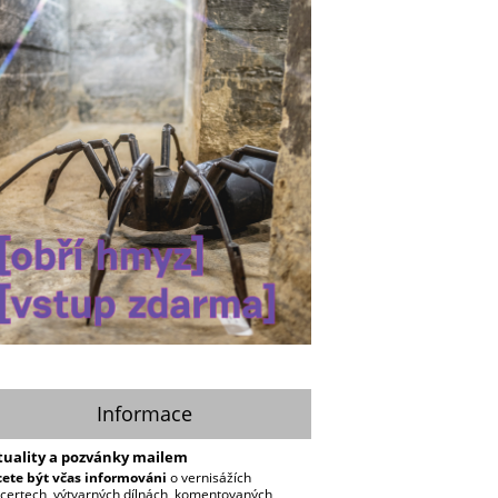
Informace
tuality a pozvánky mailem
ete být včas informováni
o vernisážích
certech, výtvarných dílnách, komentovaných