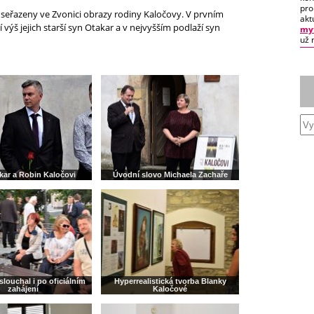
pro
 seřazeny ve Zvonici obrazy rodiny Kaločovy. V prvním
akt
 výš jejich starší syn Otakar a v nejvyšším podlaží syn
myt
už 
akar a Robin Kaločovi
Úvodní slovo Michaela Zachaře
slouchal i po oficiálním
Hyperrealistická tvorba Blanky
zahájení
Kaločové