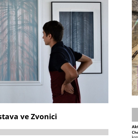
stava ve Zvonici
Ak
Chc
kon