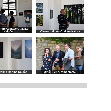
torská práce Otakara
Kaloče
V lese - zákoutí Otakara Kaloče
krajina Robina Kaloče
Umění, víno, atmosféra...