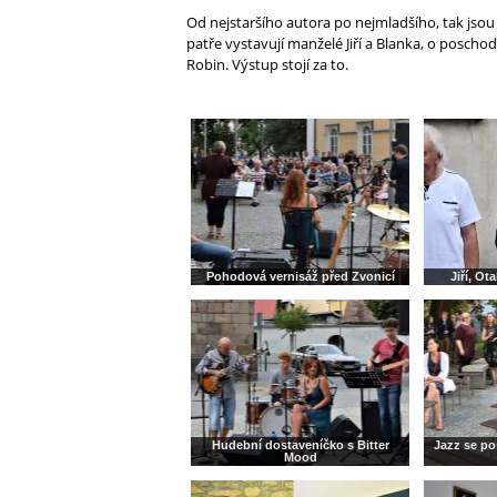
Od nejstaršího autora po nejmladšího, tak jsou
patře vystavují manželé Jiří a Blanka, o poschodí
Robin. Výstup stojí za to.
Pohodová vernisáž před Zvonicí
Jiří, Ot
Hudební dostaveníčko s Bitter
Jazz se po
Mood