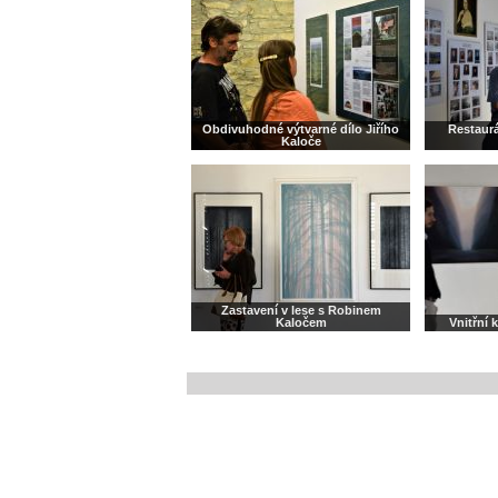
Obdivuhodné výtvarné dílo Jiřího
Restaurá
Kaloče
Zastavení v lese s Robinem
Kaločem
Vnitřní 