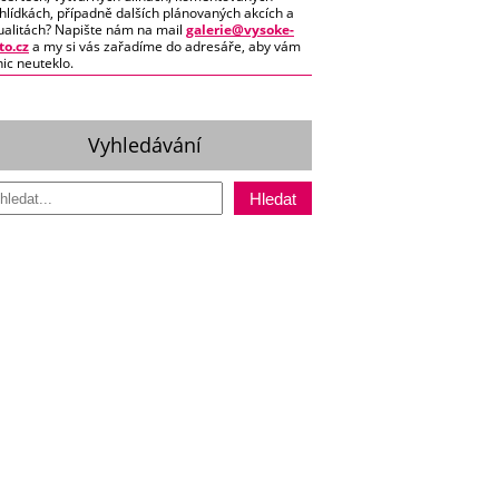
hlídkách, případně dalších plánovaných akcích a
ualitách? Napište nám na mail
galerie@vysoke-
o.cz
a my si vás zařadíme do adresáře, aby vám
nic neuteklo.
Vyhledávání
Hledat