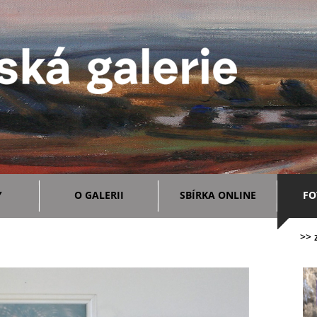
Y
O GALERII
SBÍRKA ONLINE
FO
>> 