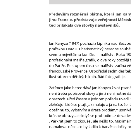
Především
rozměrná plátna
, která
Jan Kan
jihu Francie, představuje veřejnosti Městs
teď
přilákala dvě stovky návštěvníků.
Jan Kanyza (1947) pochází z Lipníku nad Bečvo
pražskou DAMU. Charismatický herec se souběžně
svému největšímu koníčku – malířství. Roku 19
profesionální malíř a grafik, o dva roky později
do Paříže. Postupem času se malířství začíná věn
francouzské Provence. Uspořádal sedm desítek
ilustrátorem dětských knih. Rád fotografuje.
Zatímco jako herec dává Jan Kanyza život psan
není třeba popisovat slovy a jimž není nutné 
obrazech. Před časem v jednom pořadu uvedl, že
zlehčuju. Lidé se ptají, jak maluju a já na to, že
obtáhnu to, vybarvím a draze prodám,“ usmívá se
krásné obrazy, ale když se probudím, z devades
„Párkrát jsem to zkoušel, ale nešlo to. Maximá
namaloval něco, co by ladilo k barvě sedačky neb