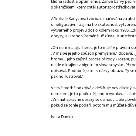
klidná radost a optimismus. Zářivé barvy pečliv
s okamžikem, který chtěl autor zprostředkovat
Ačkoliv je Kanyzova tvorba označována za abstr
o nefigurativní. Zajímá ho skutečnost vytvoře
výtvarného projevu došlo kolem roku 1985. „Zkr
obrysy, a u toho víceméně už zůstal. Kunsthisto
„On není malující herec, je to malíř v pravém s
„V malbě je jeho způsob přemýšlení,“ dodává, „
hromy… Jeho zajímá proces přírody - rození, puč
nejde o krajinu v bigotním slova smyslu: „Příro
opisoval. Podobně je to i s názvy obrazů. Ty se 
pak ho ilustroval.“
Ve své tvorbě odkrývá a dešifruje neviditelný s
nerozumí, je to podle něj jenom výmluva - alibis
„Vnímat správně obrazy se dá naučit, ale člověk
pokud se tohle podaří, potom mu můžete důvěř
Iveta Danko