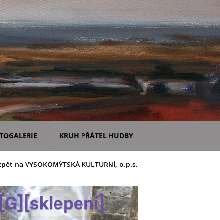
TOGALERIE
KRUH PŘÁTEL HUDBY
zpět na VYSOKOMÝTSKÁ KULTURNÍ, o.p.s.