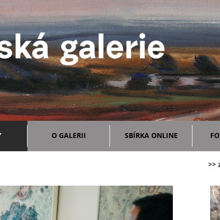
Y
O GALERII
SBÍRKA ONLINE
FO
>> 