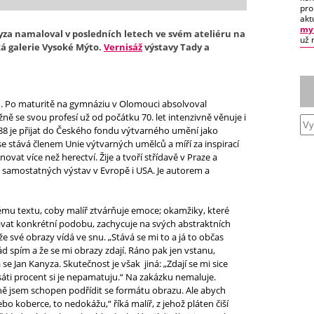
pro
akt
myt
yza
namaloval v posledních letech ve svém ateliéru na
už 
ká galerie Vysoké Mýto.
Vernisáž
výstavy
Tady a
u. Po maturitě na gymnáziu v Olomouci absolvoval
 se svou profesí už od počátku 70. let intenzivně věnuje i
88 je přijat do Českého fondu výtvarného umění jako
 se stává členem Unie výtvarných umělců a míří za inspirací
ovat více než herectví. Žije a tvoří střídavě v Praze a
 samostatných výstav v Evropě i USA. Je autorem a
ému textu, coby malíř ztvárňuje emoce; okamžiky, které
dávat konkrétní podobu, zachycuje na svých abstraktních
 své obrazy vídá ve snu. „Stává se mi to a já to občas
 rád spím a že se mi obrazy zdají. Ráno pak jen vstanu,
 Jan Kanyza. Skutečnost je však jiná: „Zdají se mi sice
áti procent si je nepamatuju.“ Na zakázku nemaluje.
lně jsem schopen podřídit se formátu obrazu. Ale abych
o koberce, to nedokážu,“ říká malíř, z jehož pláten čiší