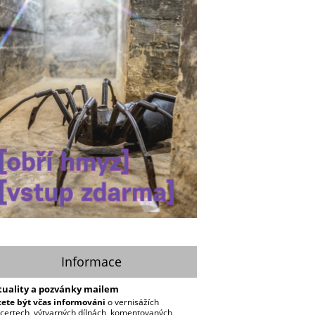
Informace
tuality a pozvánky mailem
ete být včas informováni
o vernisážích
certech, výtvarných dílnách, komentovaných