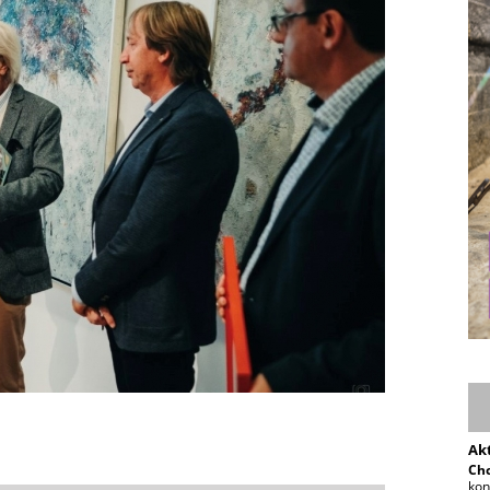
Ak
Chc
kon