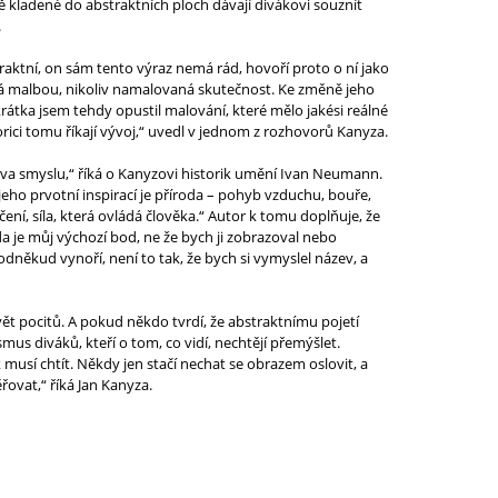
ě kladené do abstraktních ploch dávají divákovi souznít
.
aktní, on sám tento výraz nemá rád, hovoří proto o ní jako
ná malbou, nikoliv namalovaná skutečnost. Ke změně jeho
átka jsem tehdy opustil malování, které mělo jakési reálné
rici tomu říkají vývoj,“ uvedl v jednom z rozhovorů Kanyza.
lova smyslu,“ říká o Kanyzovi historik umění Ivan Neumann.
jeho prvotní inspirací je příroda – pohyb vzduchu, bouře,
ení, síla, která ovládá člověka.“ Autor k tomu doplňuje, že
da je můj výchozí bod, ne že bych ji zobrazoval nebo
odněkud vynoří, není to tak, že bych si vymyslel název, a
vět pocitů. A pokud někdo tvrdí, že abstraktnímu pojetí
mus diváků, kteří o tom, co vidí, nechtějí přemýšlet.
 musí chtít. Někdy jen stačí nechat se obrazem oslovit, a
ovat,“ říká Jan Kanyza.