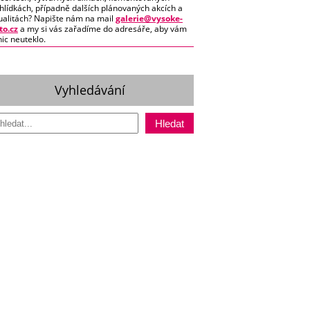
hlídkách, případně dalších plánovaných akcích a
ualitách? Napište nám na mail
galerie@vysoke-
o.cz
a my si vás zařadíme do adresáře, aby vám
nic neuteklo.
Vyhledávání
Hledat