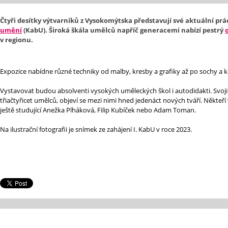
Čtyři desítky výtvarníků
z Vysokomýtska představují své aktuální p
umění
(KabU). Široká škála umělců napříč generacemi nabízí pestrý
v regionu.
Expozice nabídne různé techniky od malby, kresby a grafiky až po sochy a 
Vystavovat budou absolventi vysokých uměleckých škol i autodidakti. Svoji 
třiačtyřicet umělců, objeví se mezi nimi hned jedenáct nových tváří. Někteří 
ještě studující Anežka Plháková, Filip Kubíček nebo Adam Toman.
Na ilustrační fotografii je snímek ze zahájení I. KabU v roce 2023.