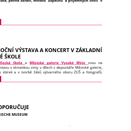
oce, pevné zdraví, m
noho úspěchů a příjemných chvil v
rajinářství. Naprostá většina krajinářského odkazu Jana Jušky
okém Mýtě a jeho okolí. Jeho dílo tedy patří k nejvzácnějším
 plodům výtvarného života našeho města.
MGVM
OČNÍ VÝSTAVA A KONCERT V ZÁKLADNÍ
É ŠKOLE
ělecká škola
a
Městská galerie Vysoké Mýto
zvou na
stavu s tématikou zimy v dílech z depozitáře Městské galerie,
 sbírek a v tvorbě žáků výtvarného oboru ZUŠ a fotografů.
oná ve čtvrtek 19. prosince v 16.15 v prostorách ZUŠ. Po
v koncertním sále uskuteční předvánoční koncert. Výstava
prosince.
Otevřeno: pátek 8.00 - 12.00 a 13.00 - 17.00, sobota a
12.00 a 13.00 - 17.00.
OPORUČUJE
RISCHE MUSEUM
NOHO Z NEJVĚTŠÍCH SOUČASNÝCH MALÍŘŮ LUCIANA FREUDA