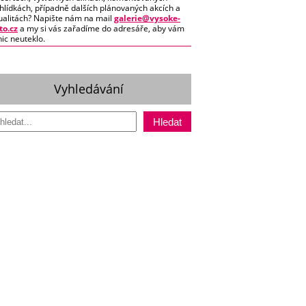
hlídkách, případně dalších plánovaných akcích a
ualitách? Napište nám na mail
galerie@vysoke-
o.cz
a my si vás zařadíme do adresáře, aby vám
nic neuteklo.
Vyhledávání
Hledat