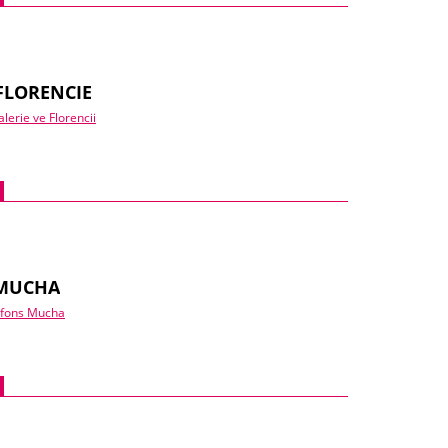
FLORENCIE
lerie ve Florencii
MUCHA
lfons Mucha