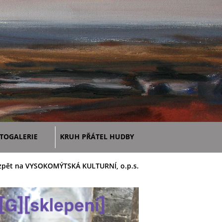
TOGALERIE
KRUH PŘÁTEL HUDBY
zpět na VYSOKOMÝTSKÁ KULTURNÍ, o.p.s.