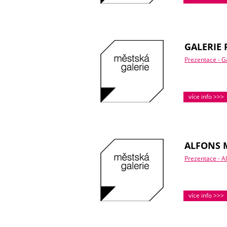
GALERIE 
Prezentace - Ga
více info >>>
ALFONS 
Prezentace - A
více info >>>