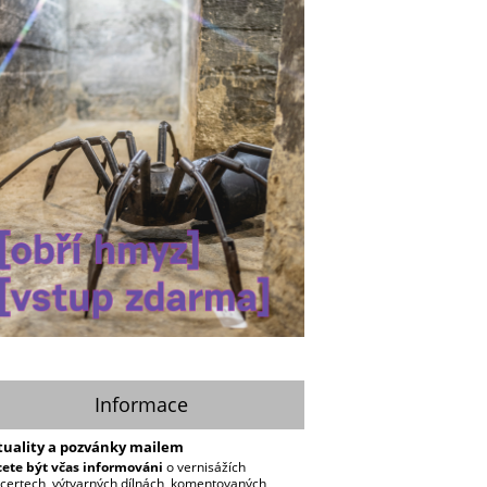
Informace
tuality a pozvánky mailem
ete být včas informováni
o vernisážích
certech, výtvarných dílnách, komentovaných