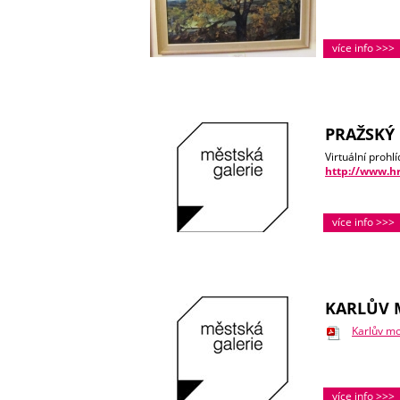
více info >>>
PRAŽSKÝ 
Virtuální prohl
http://www.hr
více info >>>
KARLŮV 
Karlův mo
více info >>>