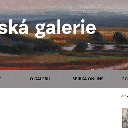
Y
O GALERII
SBÍRKA ONLINE
FO
>> 