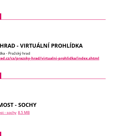
HRAD - VIRTUÁLNÍ PROHLÍDKA
ídka - Pražský hrad
ad.cz/cs/prazsky-hrad/virtualni-prohlidka/index.shtml
MOST - SOCHY
st - sochy
8.5 MB