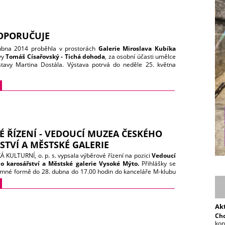
OPORUČUJE
ubna 2014 proběhla v prostorách
Galerie Miroslava Kubíka
vy
Tomáš Císařovský - Tichá dohoda
, za osobní účasti umělce
stavy Martina Dostála. Výstava potrvá do neděle 25. května
 ve dnech pátek a neděle od 12 do 17 hodin, sobota od 10 do
vský, jeden z nejuznávanějších českých malířů, se svou
lušností a dobou nástupu na českou scénu řadí k protagonistům
, kteří do českých dějin umění vešli ve znamení neoficiálních
ých v osmdesátých letech 20. století. Z širšího proudu umělců
ako silná osobnost. Těžištěm jeho díla zůstává figurální
ží se o čitelnost obrazu. O své tvorbě říká, že je nejcennější,
 ŘÍZENÍ - VEDOUCÍ MUZEA ČESKÉHO
do chce, najde svůj úhel pohledu.
TVÍ A MĚSTSKÉ GALERIE
ULTURNÍ, o. p. s. vypsala výběrové řízení na pozici
Vedoucí
 karosářství a Městské galerie Vysoké Mýto.
Přihlášky se
emné formě do 28. dubna do 17.00 hodin do kanceláře M-klubu
tomyšlská 71, 566 01 Vysoké Mýto nebo poštou na adresu
ULTURNÍ, o. p. s., Litomyšlská 72, 566 01 Vysoké Mýto. Bližší
.
Ak
Chc
kon