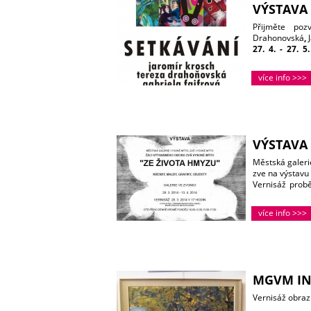
VÝSTAVA
Přijměte poz
Drahonovská
,
27. 4. - 27. 5
přítomnos
hodin
. 
více info >>>
Hošková, Iva V
Otevírací dob
VÝSTAVA 
Městská galer
zve na výstavu
Vernisáž pro
dramatického o
Vystaveny budo
více info >>>
Vysoké Mýto.
Výstava potrvá 
Otevřeno denně
MGVM IN
Vernisáž obraz