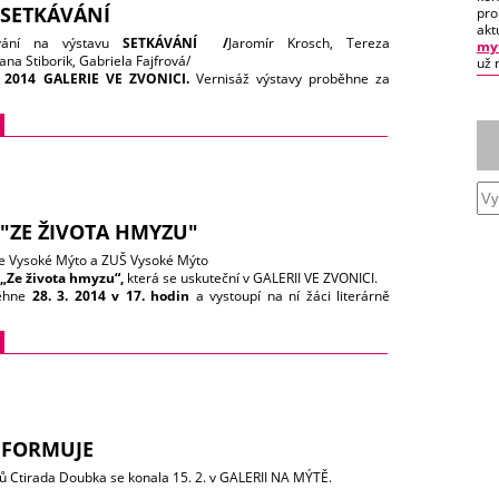
 SETKÁVÁNÍ
pro
akt
vání na výstavu
SETKÁVÁNÍ /
Jaromír Krosch, Tereza
myt
Jana Stiborik, Gabriela Fajfrová/
už 
. 2014
GALERIE VE ZVONICI.
Vernisáž výstavy proběhne za
ti autorů
v neděli 27. dubna od 10.00
Hudební doprovod: Jana
rátilová, Monika Zerzánová.
a po dobu výstavy -
denně kromě pondělí 10-12, 13-17 hod.
"ZE ŽIVOTA HMYZU"
ie Vysoké Mýto a ZUŠ Vysoké Mýto
„Ze života hmyzu“,
která se uskuteční v GALERII VE ZVONICI.
běhne
28. 3. 2014 v 17. hodin
a vystoupí na ní žáci literárně
boru s ukázkou ze hry bratří Čapků Ze života hmyzu.
u kresby, malby, grafiky a objekty žáků výtvarného oboru ZUŠ
do 13. 4. 2014.
 kromě pondělí 10.00 – 12.00, 13.00 – 17.00.
FORMUJE
ů Ctirada Doubka se konala 15. 2. v GALERII NA MÝTĚ.