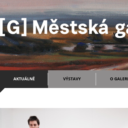
AKTUÁLNĚ
VÝSTAVY
O GALERI