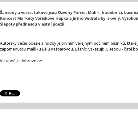
Šansony a verše, takové jsou Ozvěny Paříže. Malíři, hudebníci, básníci.
Koncert Markéty Voříškové Hapka a Jiřího Vedrala byl skvělý. Vysoko
Šlápoty přednesou vlastní poezii.
Autorský večer poezie a hudby je prvním veřejným počinem básníků, které js
zapomenutou malířku Bělu Kašparovou. Básníci vzkazují: „S sebou - čisté bo
Vstupné je dobrovolné.